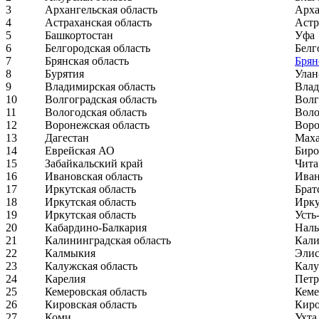
3
Архангельская область
Арха
4
Астраханская область
Астр
5
Башкортостан
Уфа
6
Белгородская область
Белг
7
Брянская область
Брян
8
Бурятия
Улан
9
Владимирская область
Вла
10
Волгоградская область
Волг
11
Вологодская область
Воло
12
Воронежская область
Вор
13
Дагестан
Маха
14
Еврейская АО
Бир
15
Забайкальский край
Чита
16
Ивановская область
Ива
17
Иркутская область
Брат
18
Иркутская область
Ирку
19
Иркутская область
Усть
20
Кабардино-Балкария
Наль
21
Калининградская область
Кали
22
Калмыкия
Элис
23
Калужская область
Калу
24
Карелия
Петр
25
Кемеровская область
Кеме
26
Кировская область
Кир
27
Коми
Ухта