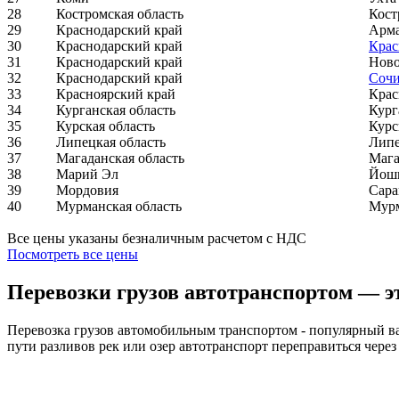
28
Костромская область
Кост
29
Краснодарский край
Арм
30
Краснодарский край
Крас
31
Краснодарский край
Ново
32
Краснодарский край
Соч
33
Красноярский край
Крас
34
Курганская область
Кург
35
Курская область
Курс
36
Липецкая область
Лип
37
Магаданская область
Мага
38
Марий Эл
Йош
39
Мордовия
Сара
40
Мурманская область
Мур
Все цены указаны безналичным расчетом с НДС
Посмотреть все цены
Перевозки грузов автотранспортом — э
Перевозка грузов автомобильным транспортом - популярный ва
пути разливов рек или озер автотранспорт переправиться чере