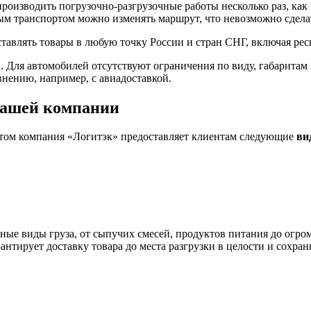
 производить погрузочно-разгрузочные работы несколько раз, к
м транспортом можно изменять маршрут, что невозможно сделат
ставлять товары в любую точку России и стран СНГ, включая ре
Для автомобилей отсутствуют ограничения по виду, габаритам 
внению, например, с авиадоставкой.
 нашей компании
ртом компания «Логитэк» предоставляет клиентам следующие
ви
ные виды груза, от сыпучих смесей, продуктов питания до огр
нтирует доставку товара до места разгрузки в целости и сохран