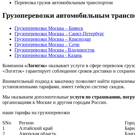
Перевозка грузов автомобильным транспортом
Грузоперевозки автомобильным трансп
Грузоперевозки Москва – Брянск
Грузоперевозки Москва – Санкт-Петербург
Грузоперевозки Москва – Краснодар
Грузоперевозки Москва – Сочи
Грузоперевозки Москва - Владивосток
Грузоперевозки Москва - Казань
Компания
«Логитэк»
оказывает услуги в сфере перевозок гру
«Логитэк» гарантирует соблюдение сроков доставки и сохранно
Внимательный подход к заказчику позволяет найти приемлемы
установленными тарифами, имеет гибкую систему скидок.
Мы оказываем дополнительные
услуги по страхованию, погр
организациям в Москве и другим городам России.
наши тарифы
на грузоперевозки
SNo
Регион
Горо
1
Алтайский край
Барн
2
Амурская область
Благ