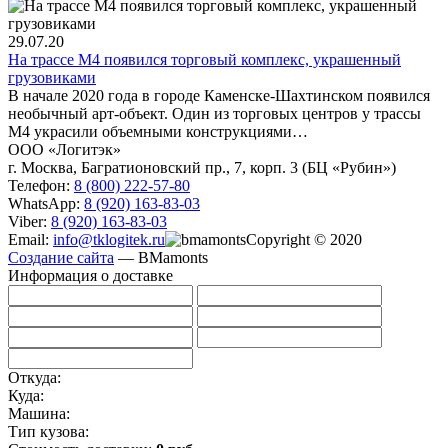
29.07.20
На трассе М4 появился торговый комплекс, украшенный
грузовиками
В начале 2020 года в городе Каменске-Шахтинском появился
необычный арт-объект. Один из торговых центров у трассы
М4 украсили объемными конструкциями…
ООО «Логитэк»
г. Москва, Багратионовский пр., 7, корп. 3 (БЦ «Рубин»)
Телефон:
8 (800) 222-57-80
WhatsApp:
8 (920) 163-83-03
Viber:
8 (920) 163-83-03
Email:
info@tklogitek.ru
Copyright © 2020
Создание сайта
— BMamonts
Информация о доставке
Откуда:
Куда:
Машина:
Тип кузова: